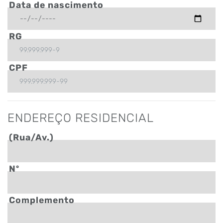
Data de nascimento
RG
CPF
ENDEREÇO RESIDENCIAL
(Rua/Av.)
Nº
Complemento