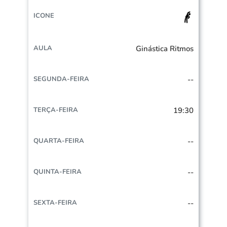
Ginástica Ritmos
--
19:30
--
--
--