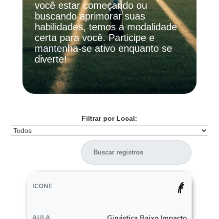
você estar começando ou
buscando aprimorar suas
habilidades, temos a modalidade
certa para você. Participe e
mantenha-se ativo enquanto se
diverte!
Filtrar por Local:
AULA
SEGUNDA
TERÇA
QUARTA
QUINTA
S
Ginástica Baixo Impacto