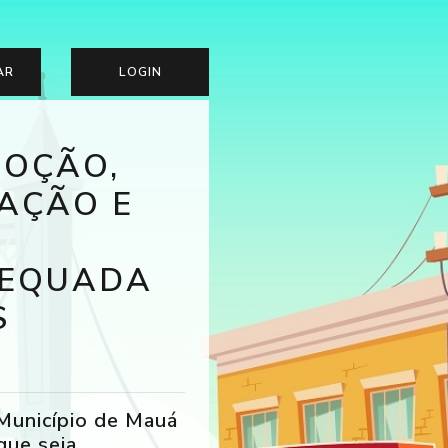
AR
LOGIN
MOÇÃO,
AÇÃO E
DEQUADA
S
 Município de Mauá
que seja